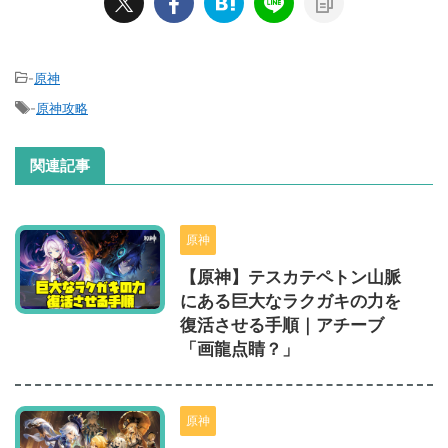
-
原神
-
原神攻略
関連記事
原神
【原神】テスカテペトン山脈
にある巨大なラクガキの力を
復活させる手順｜アチーブ
「画龍点睛？」
原神