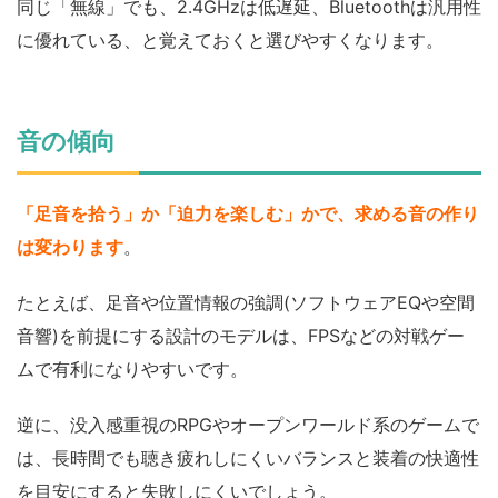
同じ「無線」でも、2.4GHzは低遅延、Bluetoothは汎用性
に優れている、と覚えておくと選びやすくなります。
音の傾向
「足音を拾う」か「迫力を楽しむ」かで、求める音の作り
は変わります
。
たとえば、足音や位置情報の強調(ソフトウェアEQや空間
音響)を前提にする設計のモデルは、FPSなどの対戦ゲー
ムで有利になりやすいです。
逆に、没入感重視のRPGやオープンワールド系のゲームで
は、長時間でも聴き疲れしにくいバランスと装着の快適性
を目安にすると失敗しにくいでしょう。