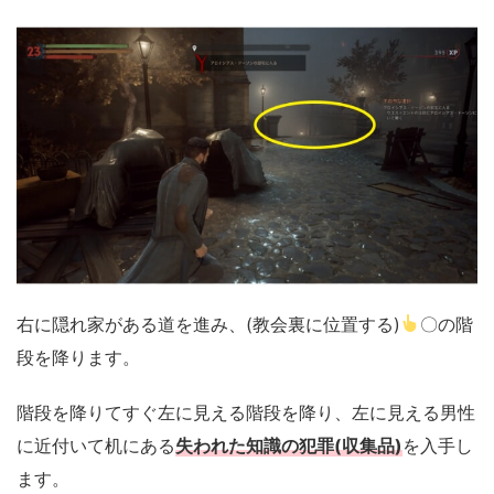
右に隠れ家がある道を進み、(教会裏に位置する)
〇の階
段を降ります。
階段を降りてすぐ左に見える階段を降り、左に見える男性
に近付いて机にある
失われた知識の犯罪(収集品)
を入手し
ます。