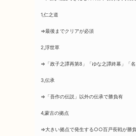
1,仁之道
⇒最後までクリアが必須
2,浮世草
⇒「政子之譚再第8」「ゆな之譚終幕」「
3,伝承
⇒「吾作の伝説」以外の伝承で勝負有
4,蒙古の拠点
⇒大きい拠点で発生する○○百戸長戦が勝