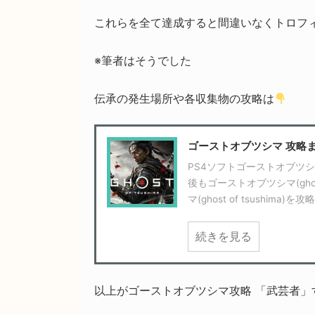
これらを全て達成すると間違いなくトロフ
※筆者はそうでした
伝承の発生場所や各収集物の攻略は
ゴーストオブツシマ 攻略
PS4ソフトゴーストオブツシマ(
後もゴーストオブツシマ(gho
マ(ghost of tsush
続きを見る
以上がゴーストオブツシマ攻略 「武芸者」