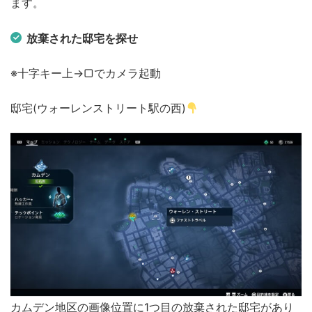
ます。
放棄された邸宅を探せ
※十字キー上→▢でカメラ起動
邸宅(ウォーレンストリート駅の西)
カムデン地区の画像位置に1つ目の放棄された邸宅があり