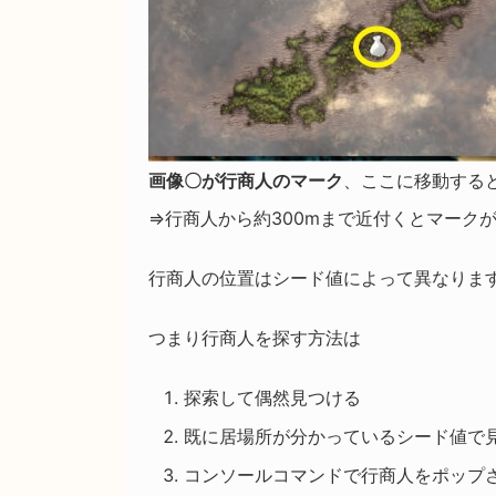
画像〇が行商人のマーク
、ここに移動する
⇒行商人から約300mまで近付くとマーク
行商人の位置はシード値によって異なりま
つまり行商人を探す方法は
探索して偶然見つける
既に居場所が分かっているシード値で
コンソールコマンドで行商人をポップ