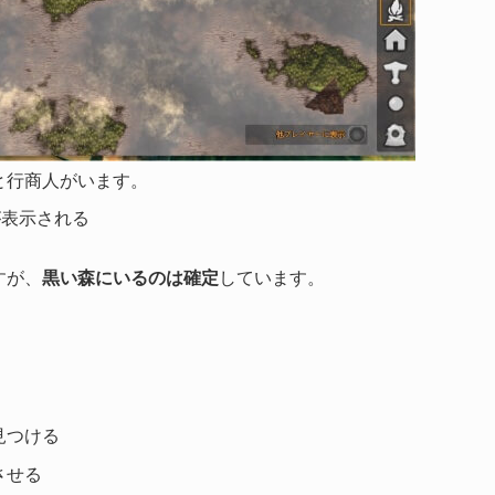
と行商人がいます。
が表示される
すが、
黒い森にいるのは確定
しています。
見つける
させる