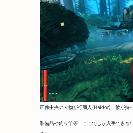
画像中央の人物が行商人(Haldor)、彼が
装備品や釣り竿等、ここでしか入手できな