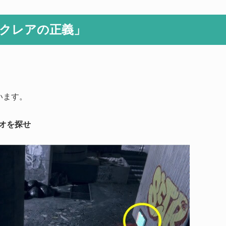
#クレアの正義」
います。
オを探せ