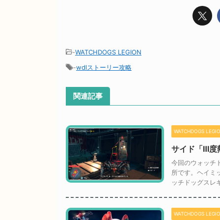
-
WATCHDOGS LEGION
-
wdlストーリー攻略
関連記事
WATCHDOGS LEGI
サイド「Ⅲ度
今回のウォッチ
所です。ヘイミ
ッチドッグスレ
WATCHDOGS LEGI