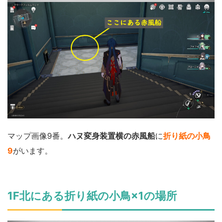
マップ画像9番。
ハヌ変身装置横の赤風船
に
折り紙の小鳥
9
がいます。
1F北にある折り紙の小鳥×1の場所