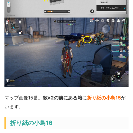
マップ画像15番。
敵×2の前にある箱
に
折り紙の小鳥15
が
います。
折り紙の小鳥16