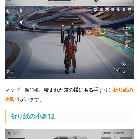
マップ画像11番。
積まれた箱の横にある手すり
に
折り紙の
小鳥11
がいます。
折り紙の小鳥12