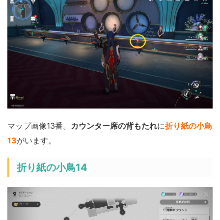
マップ画像13番。
カウンター席の背もたれ
に
折り紙の小鳥
13
がいます。
折り紙の小鳥14