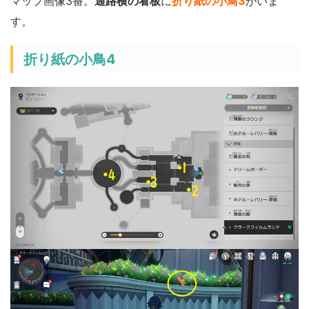
マップ画像3番。
通路横の看板
に
折り紙の小鳥3
がいま
す。
折り紙の小鳥4