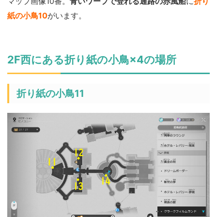
マップ画像10番。
青いワープで登れる通路の赤風船
に
折り
紙の小鳥10
がいます。
2F西にある折り紙の小鳥×4の場所
折り紙の小鳥11