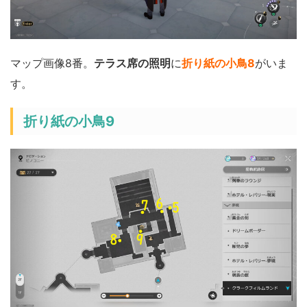
マップ画像8番。
テラス席の照明
に
折り紙の小鳥8
がいま
す。
折り紙の小鳥9