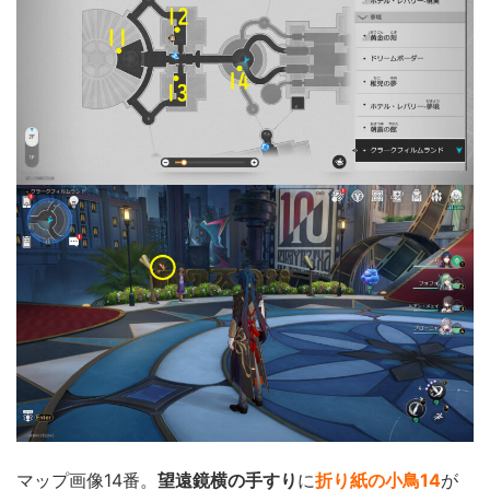
マップ画像14番。
望遠鏡横の手すり
に
折り紙の小鳥14
が