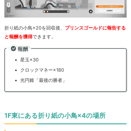
折り紙の小鳥×20を回収後、
プリンスゴールドに報告する
と報酬を獲得
できます。
報酬
星玉×30
クロックマネー×180
光円錐「最後の勝者」
1F東にある折り紙の小鳥×4の場所