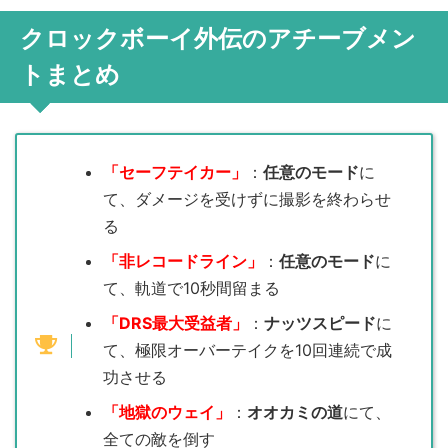
クロックボーイ外伝のアチーブメン
トまとめ
「セーフテイカー」
：
任意のモード
に
て、ダメージを受けずに撮影を終わらせ
る
「非レコードライン」
：
任意のモード
に
て、軌道で10秒間留まる
「DRS最大受益者」
：
ナッツスピード
に
て、極限オーバーテイクを10回連続で成
功させる
「地獄のウェイ」
：
オオカミの道
にて、
全ての敵を倒す