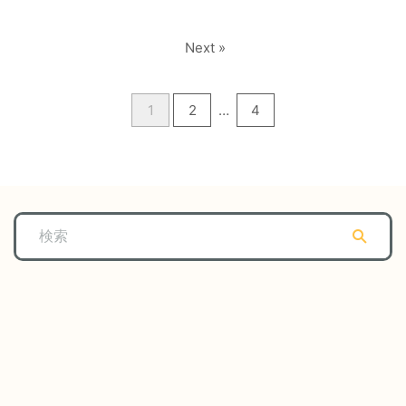
Next »
1
2
…
4