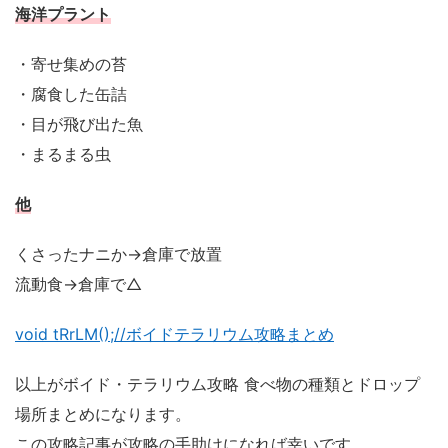
海洋プラント
・寄せ集めの苔
・腐食した缶詰
・目が飛び出た魚
・まるまる虫
他
くさったナニか→倉庫で放置
流動食→倉庫で△
void tRrLM();//ボイドテラリウム攻略まとめ
以上がボイド・テラリウム攻略 食べ物の種類とドロップ
場所まとめになります。
この攻略記事が攻略の手助けになれば幸いです。