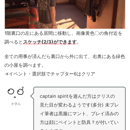
1階裏口の左にある居間に移動し、画像黄色〇の角付近を
調べると
スケッチ(2/3)ができます
。
全ての用事が済んだら裏口から外に出て、右奥にある緑色
の小屋を調べます。
→イベント・選択肢でチャプター6はクリア
captain spiritを遊んだ方はクリスの
かきん
見た目が変わるようです(多分) 未プレ
イ筆者は黒服にマント、プレイ済みの
方は顔にペイントと防具？が付いてい