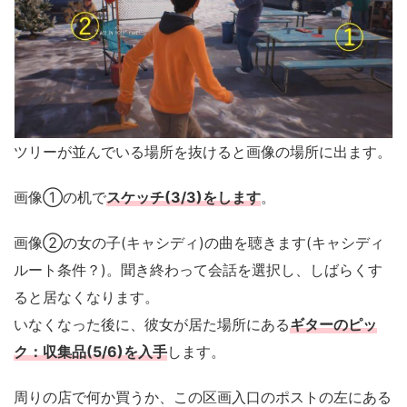
ツリーが並んでいる場所を抜けると画像の場所に出ます。
画像①の机で
スケッチ(3/3)をします
。
画像②の女の子(キャシディ)の曲を聴きます(キャシディ
ルート条件？)。聞き終わって会話を選択し、しばらくす
ると居なくなります。
いなくなった後に、彼女が居た場所にある
ギターのピッ
ク：収集品(5/6)を入手
します。
周りの店で何か買うか、この区画入口のポストの左にある