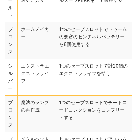
ー
お気に入り
ルスーツPERKを全て獲得する
ル
ド
ブ
ホームメイカ
1つのセーブスロットでドゥーム
ロ
ー
の要塞のセンチネルバッテリー
ン
を8個使用する
ズ
シ
エクストラエ
1つのセーブスロットで計20個の
ル
クストラライ
エクストラライフを拾う
バ
フ
ー
ブ
魔法のランプ
1つのセーブスロットでチートコ
ロ
の再作成
ードコレクションをコンプリー
ン
トする
ズ
ブ
メタルヘッド
1つのセーブスロットでアルバム