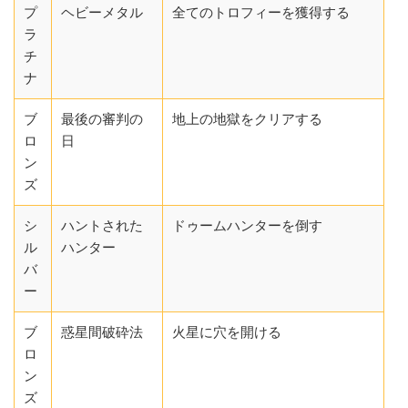
プ
ヘビーメタル
全てのトロフィーを獲得する
ラ
チ
ナ
ブ
最後の審判の
地上の地獄をクリアする
ロ
日
ン
ズ
シ
ハントされた
ドゥームハンターを倒す
ル
ハンター
バ
ー
ブ
惑星間破砕法
火星に穴を開ける
ロ
ン
ズ