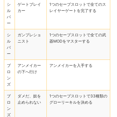
シ
ゲートブレイ
1つのセーブスロットで全てのス
ル
カー
レイヤーゲートを完了する
バ
ー
シ
ガンプレショ
1つのセーブスロットで全ての武
ル
ニスト
器MODをマスターする
バ
ー
ブ
アンメイカー
アンメイカーを入手する
ロ
の下へ行け
ン
ズ
ブ
ダメだ、奴を
1つのセーブスロットで33種類の
ロ
止められない
グローリーキルを決める
ン
ズ