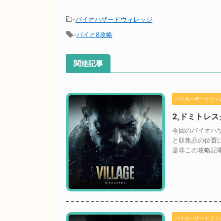
-
バイオハザードヴィレッジ
-
バイオ8攻略
関連記事
バイオハザードヴィ
2,ドミトレ
今回のバイオハ
と収集品の位置
是非この攻略記
バイオハザードヴィ