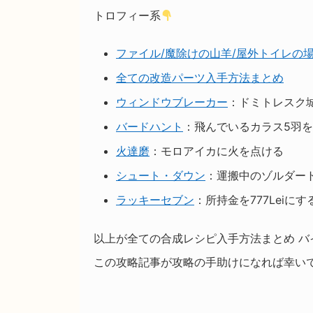
トロフィー系
ファイル/魔除けの山羊/屋外トイレの
全ての改造パーツ入手方法まとめ
ウィンドウブレーカー
：ドミトレスク
バードハント
：飛んでいるカラス5羽
火達磨
：モロアイカに火を点ける
シュート・ダウン
：運搬中のゾルダー
ラッキーセブン
：所持金を777Leiにす
以上が全ての合成レシピ入手方法まとめ 
この攻略記事が攻略の手助けになれば幸い