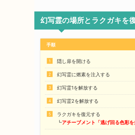
幻写霊の場所とラクガキを
手順
隠し扉を開ける
幻写霊に燃素を注入する
幻写霊1を解放する
幻写霊2を解放する
ラクガキを復元する
┗
アチーブメント「逃げ回る色彩を