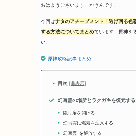
おはようございます。かきんです。
今回は
ナタのアチーブメント「逃げ回る色
する方法についてまとめ
ています。原神を
い。
原神攻略記事まとめ
目次
[
非表示
]
幻写霊の場所とラクガキを復元する
隠し扉を開ける
幻写霊に燃素を注入する
幻写霊1を解放する