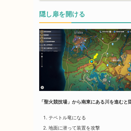
隠し扉を開ける
「聖火競技場」から南東にある川を進むと
テペトル竜になる
地面に潜って装置を攻撃