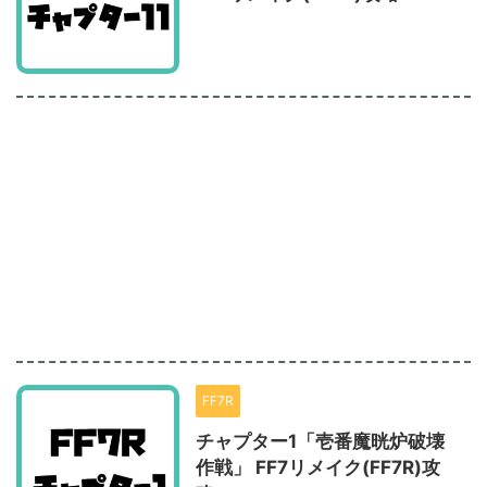
FF7R
チャプター1「壱番魔晄炉破壊
作戦」 FF7リメイク(FF7R)攻