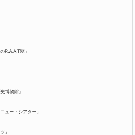
.A.A.T駅」
」
歴史博物館」
ベニュー・シアター」
」
ッツ」