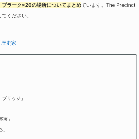
プラーク×20の場所についてまとめ
ています。The Precinct
してください。
「歴史家」
・ブリッジ」
」
察署」
ち」