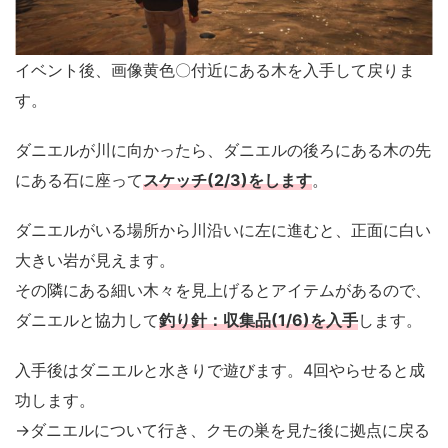
イベント後、画像黄色〇付近にある木を入手して戻りま
す。
ダニエルが川に向かったら、ダニエルの後ろにある木の先
にある石に座って
スケッチ(2/3)をします
。
ダニエルがいる場所から川沿いに左に進むと、正面に白い
大きい岩が見えます。
その隣にある細い木々を見上げるとアイテムがあるので、
ダニエルと協力して
釣り針：収集品(1/6)を入手
します。
入手後はダニエルと水きりで遊びます。4回やらせると成
功します。
→ダニエルについて行き、クモの巣を見た後に拠点に戻る