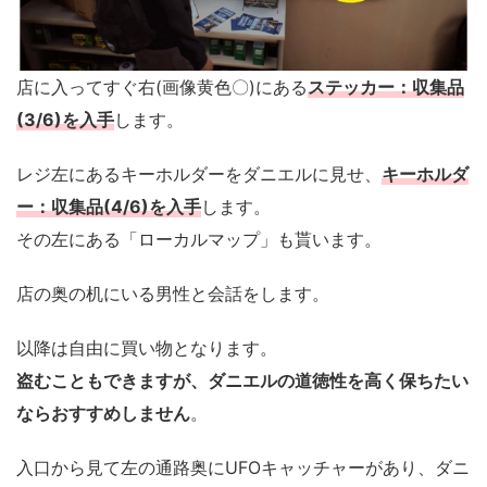
店に入ってすぐ右(画像黄色〇)にある
ステッカー：収集品
(3/6)を入手
します。
レジ左にあるキーホルダーをダニエルに見せ、
キーホルダ
ー：収集品(4/6)を入手
します。
その左にある「ローカルマップ」も貰います。
店の奥の机にいる男性と会話をします。
以降は自由に買い物となります。
盗むこともできますが、ダニエルの道徳性を高く保ちたい
ならおすすめしません
。
入口から見て左の通路奥にUFOキャッチャーがあり、ダニ