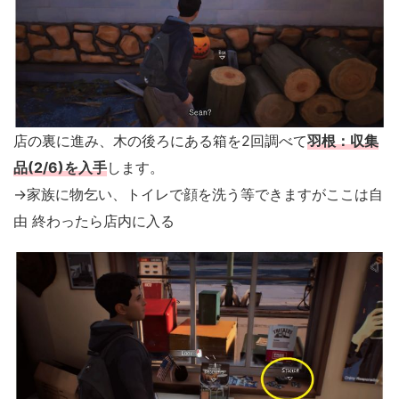
店の裏に進み、木の後ろにある箱を2回調べて
羽根：収集
品(2/6)を入手
します。
→家族に物乞い、トイレで顔を洗う等できますがここは自
由 終わったら店内に入る