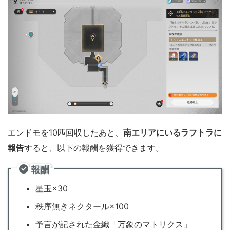
エンドモを10匹回収したあと、
南エリアにいるラフトラに
報告
すると、以下の報酬を獲得できます。
報酬
星玉×30
秩序無きネクタール×100
予言が記された金織「万象のマトリクス」