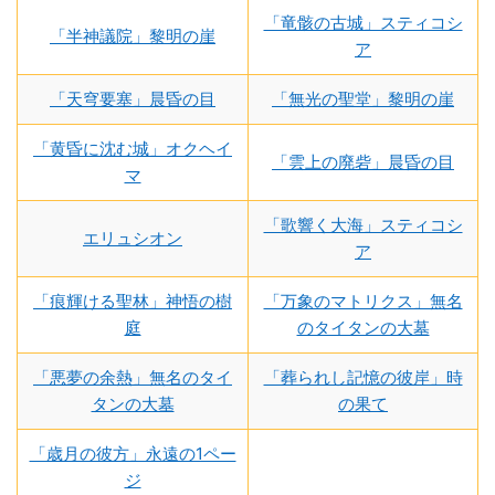
「竜骸の古城」スティコシ
「半神議院」黎明の崖
ア
「天穹要塞」晨昏の目
「無光の聖堂」黎明の崖
「黄昏に沈む城」オクヘイ
「雲上の廃砦」晨昏の目
マ
「歌響く大海」スティコシ
エリュシオン
ア
「痕輝ける聖林」神悟の樹
「万象のマトリクス」無名
庭
のタイタンの大墓
「悪夢の余熱」無名のタイ
「葬られし記憶の彼岸」時
タンの大墓
の果て
「歳月の彼方」永遠の1ペー
ジ