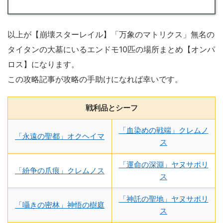
以上が【崩壊スターレイル】「万象のマトリクス」無名の
タイタンの大墓にいるエンドモ10匹の場所まとめ【オンパ
ロス】になります。
この攻略記事が攻略の手助けになれば幸いです。
戦利品とシーフ
「血染めの戦端」クレムノ
「永遠の聖都」オクヘイマ
ス
「運命の深淵」ヤヌサポリ
「紛争の爪痕」クレムノス
ス
「神託の聖地」ヤヌサポリ
「囁きの密林」神悟の樹庭
ス