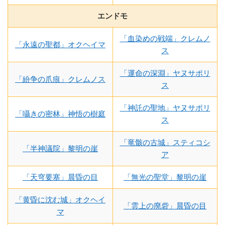
エンドモ
「血染めの戦端」クレムノ
「永遠の聖都」オクヘイマ
ス
「運命の深淵」ヤヌサポリ
「紛争の爪痕」クレムノス
ス
「神託の聖地」ヤヌサポリ
「囁きの密林」神悟の樹庭
ス
「竜骸の古城」スティコシ
「半神議院」黎明の崖
ア
「天穹要塞」晨昏の目
「無光の聖堂」黎明の崖
「黄昏に沈む城」オクヘイ
「雲上の廃砦」晨昏の目
マ