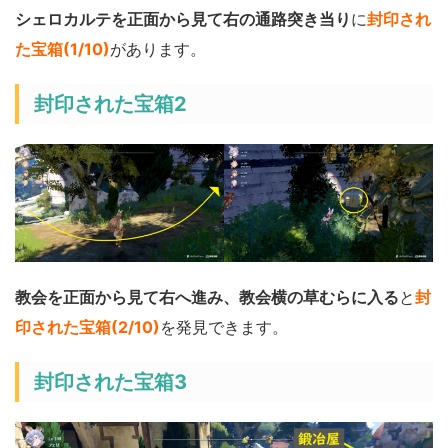
シェロカルテを正面から見て右の通路突き当り
に
封印され
た宝箱(1/10)
があります。
封印された宝箱2
教会を正面から見て右へ進み、教会横の草むらに入る
と
封
印された宝箱(2/10)
を発見できます。
封印された宝箱3