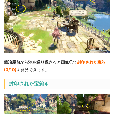
鍛冶屋前から池を通り過ぎると画像〇
で
封印された宝箱
(3/10)
を発見できます。
封印された宝箱4