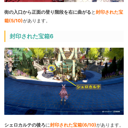
街の入口から正面の登り階段を右に曲がる
と
封印された宝
箱(5/10)
があります。
封印された宝箱6
シェロカルテの後ろ
に
封印された宝箱(6/10)
があります。