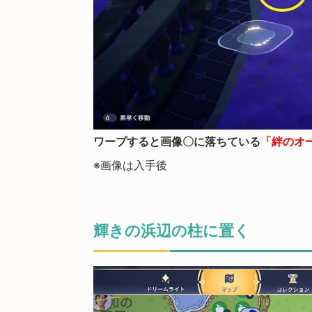
ワープすると画像〇に落ちている
「絆のオ
※画像は入手後
輝きの浜辺の柱に置く