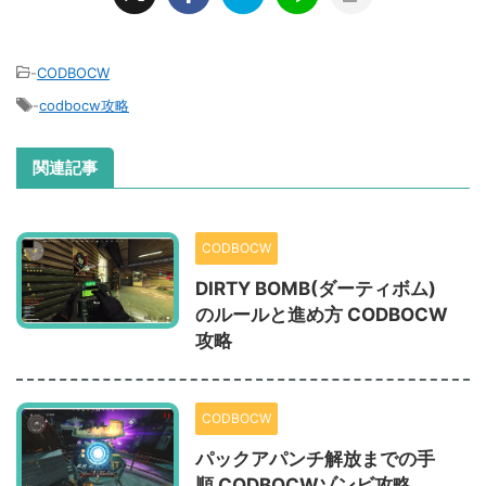
-
CODBOCW
-
codbocw攻略
関連記事
CODBOCW
DIRTY BOMB(ダーティボム)
のルールと進め方 CODBOCW
攻略
CODBOCW
パックアパンチ解放までの手
順 CODBOCWゾンビ攻略