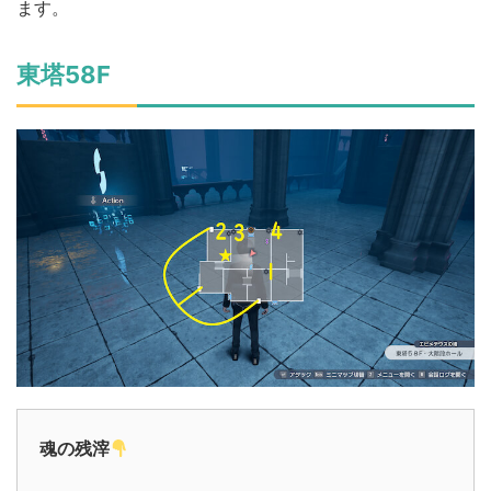
ます。
東塔58F
魂の残滓