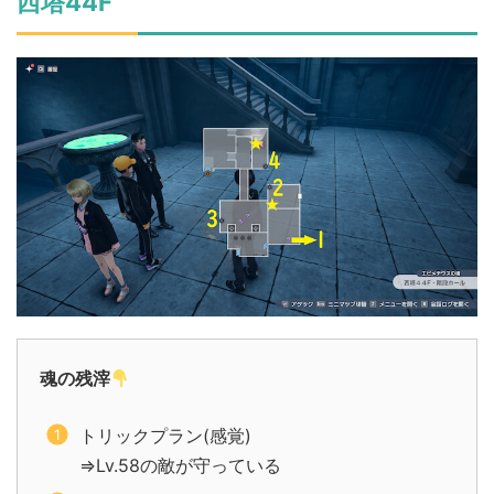
西塔44F
魂の残滓
トリックプラン(感覚)
⇒Lv.58の敵が守っている