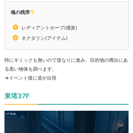
魂の残滓
レディアントホープ(感覚)
ネクタリン(アイテム)
特にギミックも無いので道なりに進み、目的地の燭台にあ
る黒い物体を調べます。
⇒イベント後に道が出現
東塔37F