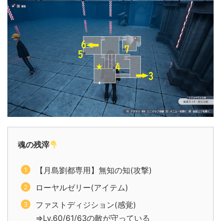
魂の残滓
【月島劉都専用】無知の知(攻撃)
ローヤルゼリー(アイテム)
ファストディジション(感覚)
⇒Lv.60/61/63の敵が守っている