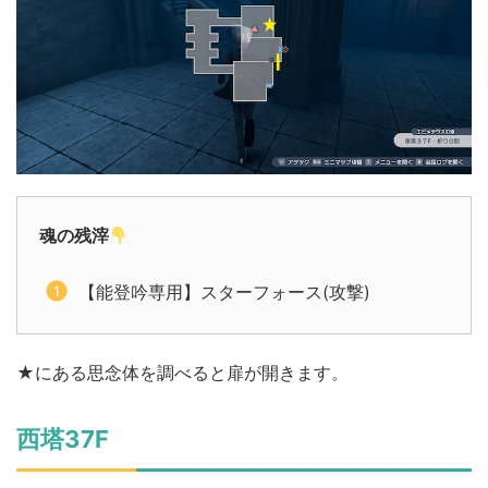
魂の残滓
【能登吟専用】スターフォース(攻撃)
★にある思念体を調べると扉が開きます。
西塔37F