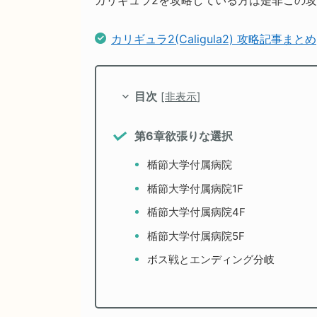
カリギュラ2を攻略している方は是非この
カリギュラ2(Caligula2) 攻略記事まとめ
目次
[
非表示
]
第6章欲張りな選択
楯節大学付属病院
楯節大学付属病院1F
楯節大学付属病院4F
楯節大学付属病院5F
ボス戦とエンディング分岐