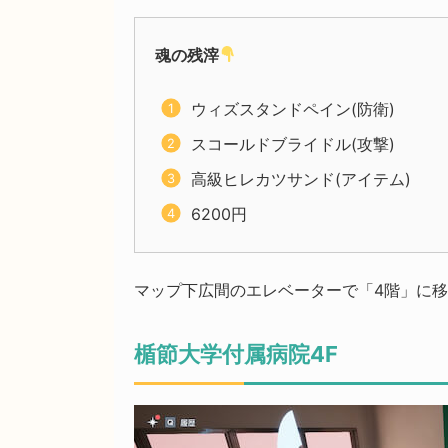
魂の残滓
ウィズスタンドペイン(防衛)
スコールドブライドル(攻撃)
高級ヒレカツサンド(アイテム)
6200円
マップ下広間のエレベーターで「4階」に
楯節大学付属病院4F