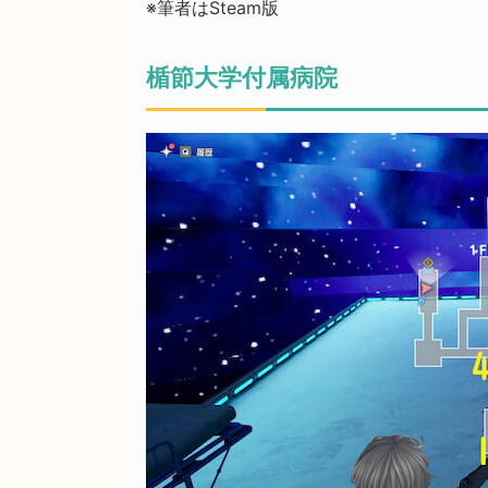
※筆者はSteam版
楯節大学付属病院