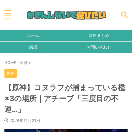
ホーム
攻略まとめ
感想
お問い合わせ
HOME
>
原神
>
原神
【原神】コヌラフが捕まっている檻
×3の場所｜アチーブ「三度目の不
運…」
2024年11月21日