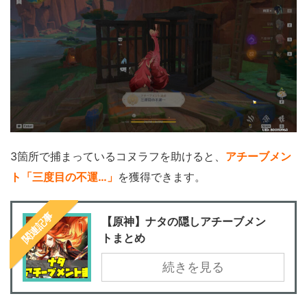
3箇所で捕まっているコヌラフを助けると、
アチーブメン
ト「三度目の不運…」
を獲得できます。
関連記事
【原神】ナタの隠しアチーブメン
トまとめ
続きを見る