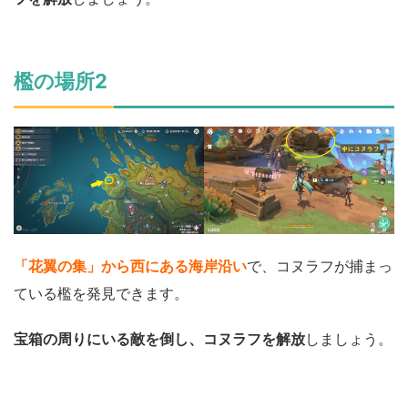
檻の場所2
「花翼の集」から西にある海岸沿い
で、コヌラフが捕まっ
ている檻を発見できます。
宝箱の周りにいる敵を倒し、コヌラフを解放
しましょう。