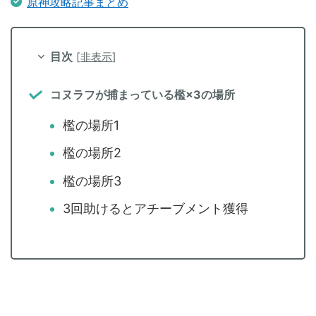
原神攻略記事まとめ
目次
[
非表示
]
コヌラフが捕まっている檻×3の場所
檻の場所1
檻の場所2
檻の場所3
3回助けるとアチーブメント獲得