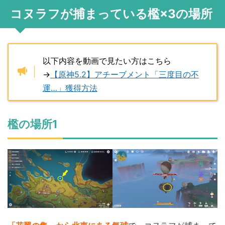
コヌラフが捕まっている檻×3の場所
以下内容を動画で見たい方はこちら
→
【原神5.2】アチーブメント「三度目の不
運…」獲得方法
檻の場所1