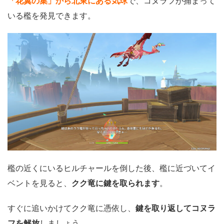
「花翼の集」から北東にある気球
で、コヌラフが捕まって
いる檻を発見できます。
檻の近くにいるヒルチャールを倒した後、檻に近づいてイ
ベントを見ると、
クク竜に鍵を取られます
。
すぐに追いかけてクク竜に憑依し、
鍵を取り返してコヌラ
フを解放
しましょう。