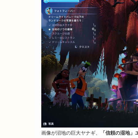
画像が沼地の巨大ヤナギ、
「信頼の湿地」