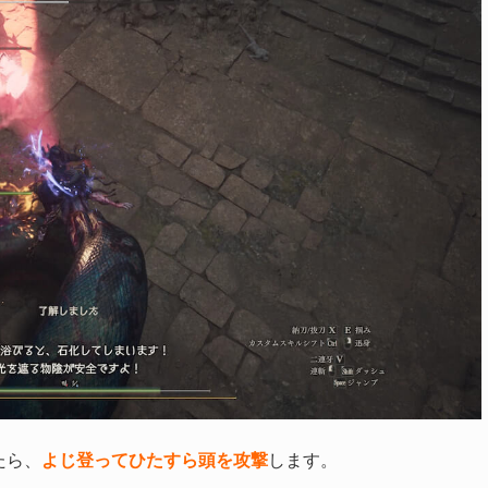
たら、
よじ登ってひたすら頭を攻撃
します。