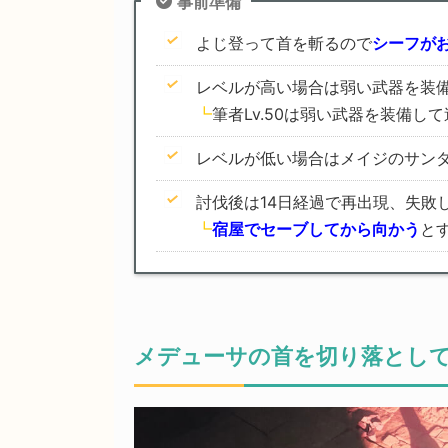
事前準備
よじ登って首を斬るので
シーフが
レベルが高い場合は弱い武器を装備
┗
筆者Lv.50は弱い武器を装備し
レベルが低い場合はメイジのサン
討伐後は14日経過で再出現、失敗
┗
宿屋でセーブしてから向かう
と
メデューサの首を切り落とし