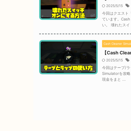
2025/5/15
今回はクエスト
ています。Cash
い。 壊れたスイ .
Cash Cleaner Simul
【Cash Cl
2025/5/15
今回はテープ/ラ
Simulato
現金をまと ...