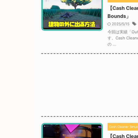
【Cash Cl
Bounds」
2025/5/15
今回は実績「Ou
す。Cash Cl
の ...
Cash Cleaner Simul
【Cash Cl