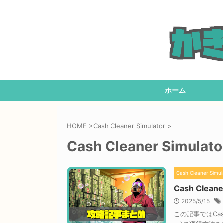
ホーム
HOME
>
Cash Cleaner Simulator
>
Cash Cleaner Simulato
Cash Cleaner Simul
Cash Clean
2025/5/15
この記事ではCas