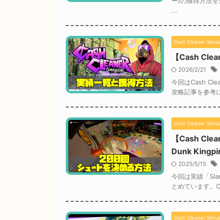
ー)の獲得方法を
...
Cash Cleaner Simul
【Cash Cle
2026/2/21
今回はCash C
攻略記事を参考にして
Cash Cleaner Simul
【Cash Cl
Dunk Kingp
2025/5/15
今回は実績「Sla
とめています。Cas
Cash Cleaner Simul