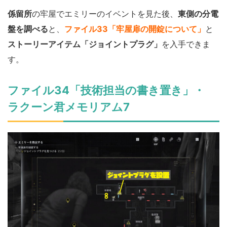
係留所
の牢屋でエミリーのイベントを見た後、
東側の分電
盤を調べる
と、
ファイル33「牢屋扉の開錠について」
と
ストーリーアイテム「ジョイントプラグ」
を入手できま
す。
ファイル34「技術担当の書き置き」・
ラクーン君メモリアム7