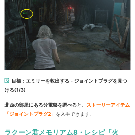
目標：エミリーを救出する - ジョイントプラグを見つ
ける(1/3)
北西の部屋にある分電盤を調べる
と、
ストーリーアイテム
「ジョイントプラグ2」
を入手できます。
ラクーン君メモリアム8・レシピ「火