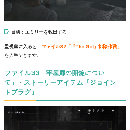
目標：エミリーを救出する
監視室に入る
と、
ファイル32「『The Girl』排除作戦」
を入手できます。
ファイル33「牢屋扉の開錠につい
て」・ストーリーアイテム「ジョイン
トプラグ」