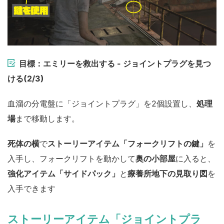
目標：エミリーを救出する - ジョイントプラグを見つ
ける(2/3)
血溜の分電盤に「ジョイントプラグ」を2個設置し、
処理
場
まで移動します。
死体の横
で
ストーリーアイテム「フォークリフトの鍵」
を
入手し、フォークリフトを動かして
奥の小部屋
に入ると、
強化アイテム「サイドパック」
と
療養所地下の見取り図
を
入手できます
ストーリーアイテム「ジョイントプラ