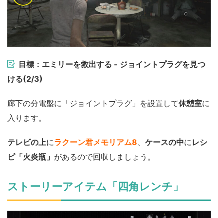
目標：エミリーを救出する - ジョイントプラグを見つ
ける(2/3)
廊下の分電盤に「ジョイントプラグ」を設置して
休憩室
に
入ります。
テレビの上
に
ラクーン君メモリアム8
、
ケースの中
に
レシ
ピ「火炎瓶」
があるので回収しましょう。
ストーリーアイテム「四角レンチ」