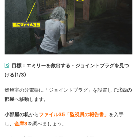
目標：エミリーを救出する - ジョイントプラグを見つ
ける(1/3)
燃焼室の分電盤に「ジョイントプラグ」を設置して
北西の
部屋
へ移動します。
小部屋の机
から
ファイル35「監視員の報告書」
を入手
し、
金庫3
を調べましょう。