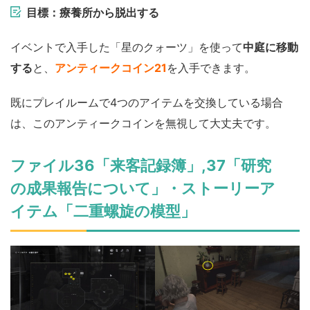
目標：療養所から脱出する
イベントで入手した「星のクォーツ」を使って
中庭に移動
する
と、
アンティークコイン21
を入手できます。
既にプレイルームで4つのアイテムを交換している場合
は、このアンティークコインを無視して大丈夫です。
ファイル36「来客記録簿」,37「研究
の成果報告について」・ストーリーア
イテム「二重螺旋の模型」