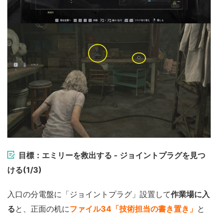
目標：エミリーを救出する - ジョイントプラグを見つ
ける(1/3)
入口の分電盤に「ジョイントプラグ」設置して
作業場に入
る
と、正面の机に
ファイル34「技術担当の書き置き」
と