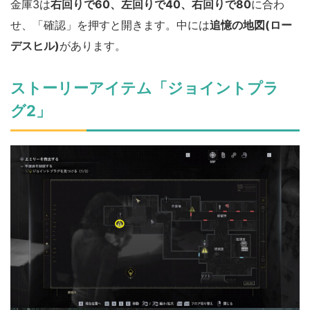
金庫3は
右回りで60、左回りで40、右回りで80
に合わ
せ、「確認」を押すと開きます。中には
追憶の地図(ロー
デスヒル)
があります。
ストーリーアイテム「ジョイントプラ
グ2」