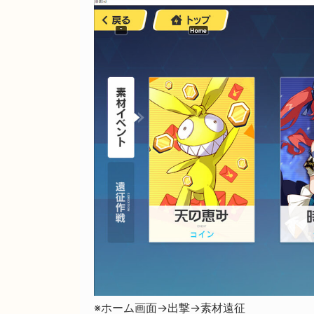
※ホーム画面→出撃→素材遠征