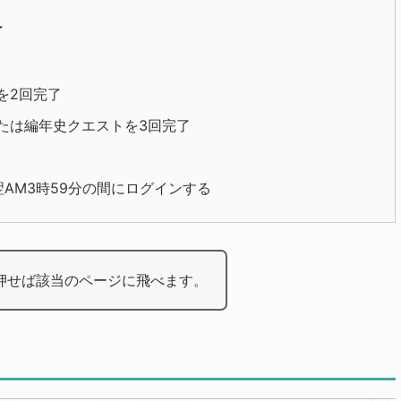
了
を2回完了
たは編年史クエストを3回完了
～翌AM3時59分の間にログインする
押せば該当のページに飛べます。