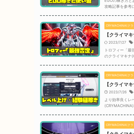
EGOの稼ぎ方と
攻略記事を参考
CRYMACHINA(ク
【クライマキ
2023/7/27
トロフィー「最
のクライマキナ(
CRYMACHINA(ク
【クライマキ
2023/7/26
より効率良くレ
(CRYMACHI
CRYMACHINA(ク