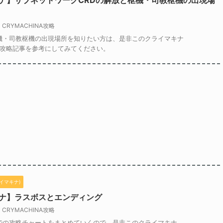
ナ】サブネットワークCRDの解放と枢機・司教枢機の出現場
CRYMACHINA攻略
枢機・司教枢機の出現場所を知りたい方は、是非このクライマキナ
NA)攻略記事を参考にしてみてください。
ライマキナ)
ナ】ラスボスとエンディング
CRYMACHINA攻略
での攻略チャートをまとめていくので、是非このクライマキナ