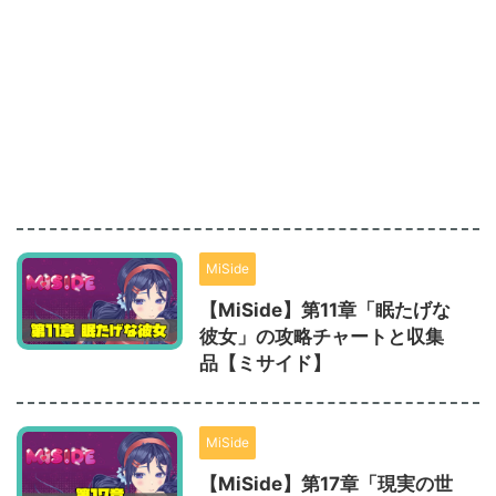
MiSide
【MiSide】第11章「眠たげな
彼女」の攻略チャートと収集
品【ミサイド】
MiSide
【MiSide】第17章「現実の世