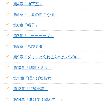
第4章「地下室」
第5章「世界の向こう側」
第6章「帽子」
第7章「ルーーーープ」
第8章「ちびミタ」
第9章「ダミーと忘れ去られたパズル」
第10章「幽霊・ミタ」
第11章「眠たげな彼女」
第12章「短編小説」
第14章「逃げて！隠れて！」