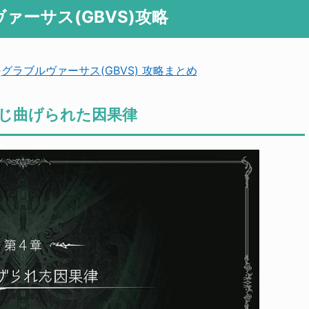
ァーサス(GBVS)攻略
→
グラブルヴァーサス(GBVS) 攻略まとめ
捻じ曲げられた因果律