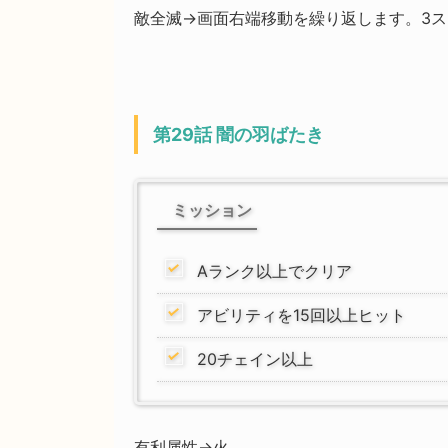
敵全滅→画面右端移動を繰り返します。3
第29話 闇の羽ばたき
ミッション
Aランク以上でクリア
アビリティを15回以上ヒット
20チェイン以上
有利属性→火