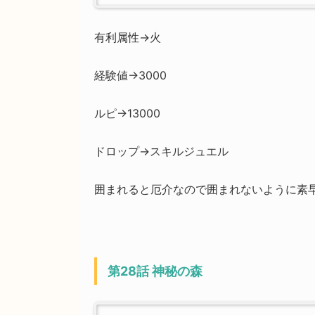
有利属性→火
経験値→3000
ルピ→13000
ドロップ→スキルジュエル
囲まれると厄介なので囲まれないように素
第28話 神秘の森