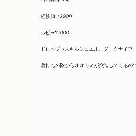
経験値→2900
ルピ→12000
ドロップ→スキルジュエル、ダークナイフ
盾持ちの陰からオオカミが突進してくるの