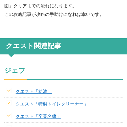
図」クリアまでの流れになります。
この攻略記事が攻略の手助けになれば幸いです。
クエスト関連記事
ジェフ
クエスト「給油」
クエスト「特製トイレクリーナー」
クエスト「卒業名簿」