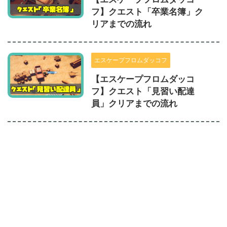
フ】クエスト「卒業名簿」ク
リアまでの流れ
エスケープフロムダッコフ
【エスケープフロムダッコ
フ】クエスト「見習い配達
員」クリアまでの流れ