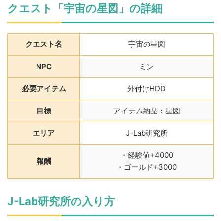
クエスト「宇宙の星図」の詳細
クエスト名
宇宙の星図
NPC
ミン
必要アイテム
外付けHDD
目標
アイテム納品：星図
エリア
J-Lab研究所
・経験値+4000
報酬
・ゴールド+3000
J-Lab研究所の入り方