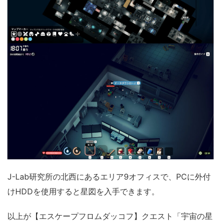
J-Lab研究所の北西にあるエリア9オフィスで、PCに外付
けHDDを使用すると星図を入手できます。
以上が【エスケープフロムダッコフ】クエスト「宇宙の星