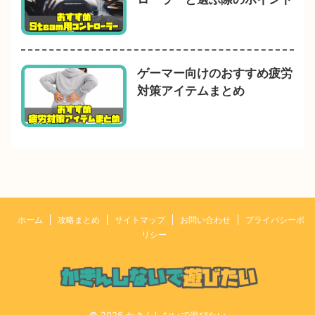
ゲーマー向けのおすすめ疲労
対策アイテムまとめ
ホーム
攻略まとめ
サイトマップ
お問い合わせ
プライバシーポ
リシー