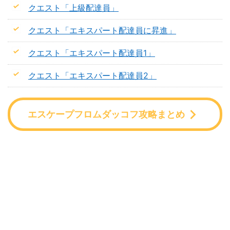
クエスト「上級配達員」
クエスト「エキスパート配達員に昇進」
クエスト「エキスパート配達員1」
クエスト「エキスパート配達員2」
エスケープフロムダッコフ攻略まとめ