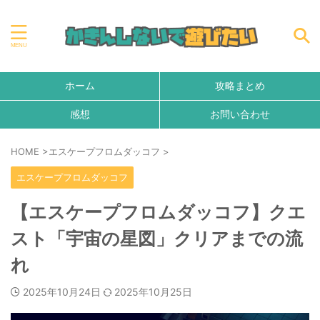
ホーム
攻略まとめ
感想
お問い合わせ
HOME
>
エスケープフロムダッコフ
>
エスケープフロムダッコフ
【エスケープフロムダッコフ】クエ
スト「宇宙の星図」クリアまでの流
れ
2025年10月24日
2025年10月25日