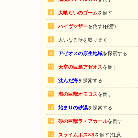
大喰らいのゴーム
を倒す
ハイヴマザー
を倒す(任意)
大いなる壁を取り除く
アゼオスの原生地域
を探索する
天空の巨鳥アゼオス
を倒す
沈んだ海
を探索する
海の巨獣オモロス
を倒す
始まりの砂漠
を探索する
砂の巨獣ラ・アカール
を倒す
スライムボス×3
を倒す(任意)