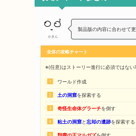
製品版の内容に合わせて更
かきん
全体の攻略チャート
※(任意)はストーリー進行に必須ではない
ワールド作成
土の洞窟
を探索する
奇怪生命体グラーチ
を倒す
粘土の洞窟
と
忘却の遺跡
を探索する
頽廃の王マルガズ
を倒す