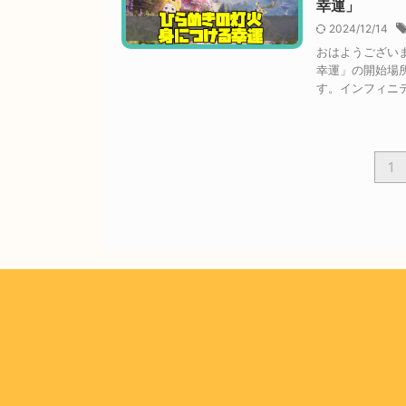
幸運」
2024/12/14
おはようござい
幸運」の開始場
す。インフィニテ
1