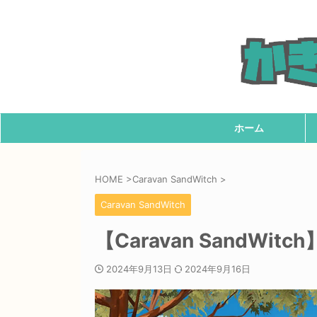
ホーム
HOME
>
Caravan SandWitch
>
Caravan SandWitch
【Caravan SandW
2024年9月13日
2024年9月16日