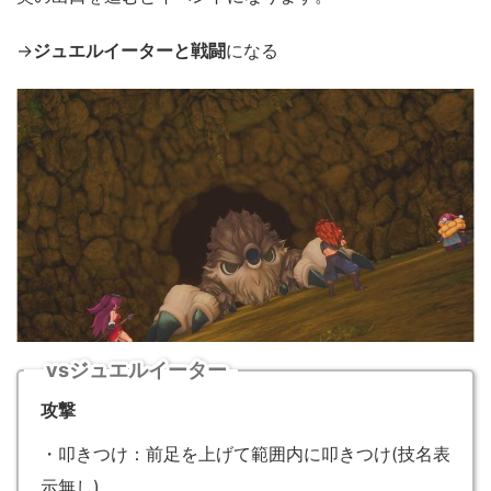
→
ジュエルイーターと戦闘
になる
vsジュエルイーター
攻撃
・叩きつけ：前足を上げて範囲内に叩きつけ(技名表
示無し)