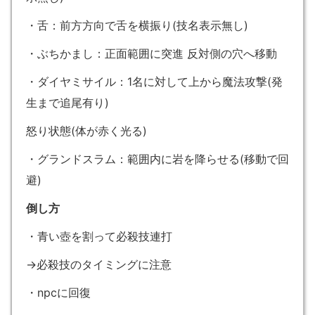
・舌：前方方向で舌を横振り(技名表示無し)
・ぶちかまし：正面範囲に突進 反対側の穴へ移動
・ダイヤミサイル：1名に対して上から魔法攻撃(発
生まで追尾有り)
怒り状態(体が赤く光る)
・グランドスラム：範囲内に岩を降らせる(移動で回
避)
倒し方
・青い壺を割って必殺技連打
→必殺技のタイミングに注意
・npcに回復