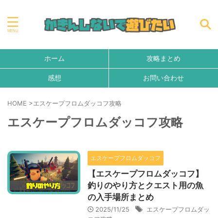
ホーム
攻略まとめ
感想
お問い合わせ
HOME
>
エスケープフロムダッコフ攻略
エスケープフロムダッコフ攻略
エスケープフロムダッコフ
【エスケープフロムダッコフ】
釣りのやり方とクエスト用の魚
の入手場所まとめ
2025/11/25
エスケープフロムダッ