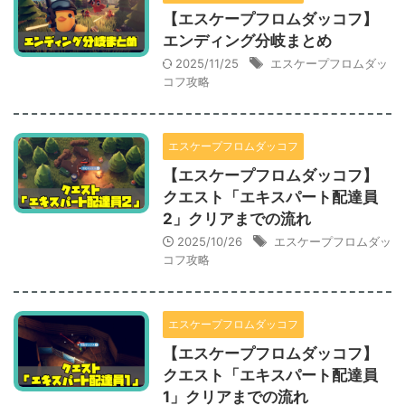
【エスケープフロムダッコフ】
エンディング分岐まとめ
2025/11/25
エスケープフロムダッ
コフ攻略
エスケープフロムダッコフ
【エスケープフロムダッコフ】
クエスト「エキスパート配達員
2」クリアまでの流れ
2025/10/26
エスケープフロムダッ
コフ攻略
エスケープフロムダッコフ
【エスケープフロムダッコフ】
クエスト「エキスパート配達員
1」クリアまでの流れ