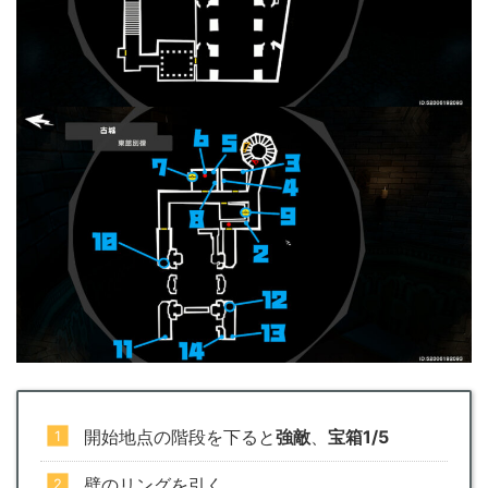
開始地点の階段を下ると
強敵
、
宝箱1/5
壁のリングを引く