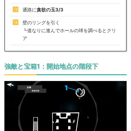
通路に
貪欲の玉3/3
壁のリングを引く
┗道なりに進んでホールの球を調べるとクリ
ア
強敵と宝箱1：開始地点の階段下