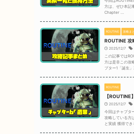
今回はROUTI
方は、ぜひ本記事
Chapter ...
ROUTINE
攻略ま
ROUTINE 
2025/12/7
この記事ではRO
方は是非この攻略
プター1「誕生」攻 
ROUTINE
【ROUTI
2025/12/7
今回はチャプター
攻略している方
と実績 獲得できる