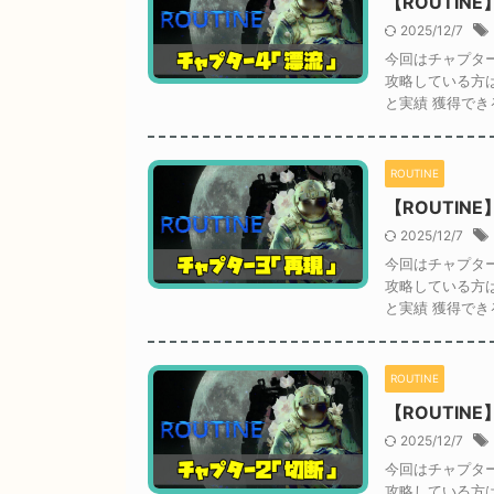
【ROUTI
2025/12/7
今回はチャプター
攻略している方
と実績 獲得できる
ROUTINE
【ROUTI
2025/12/7
今回はチャプター
攻略している方
と実績 獲得できる
ROUTINE
【ROUTI
2025/12/7
今回はチャプター
攻略している方