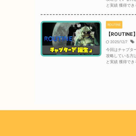
と実績 獲得できる
ROUTINE
【ROUTI
2025/12/7
今回はチャプター
攻略している方
と実績 獲得できる