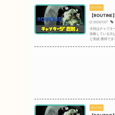
ROUTINE
【ROUTI
2025/12/7
今回はチャプター
攻略している方
と実績 獲得できる
ROUTINE