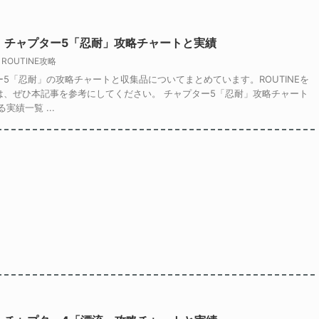
NE】チャプター5「忍耐」攻略チャートと実績
ROUTINE攻略
5「忍耐」の攻略チャートと収集品についてまとめています。ROUTINEを
は、ぜひ本記事を参考にしてください。 チャプター5「忍耐」攻略チャート
実績一覧 ...