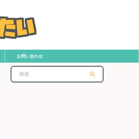
お問い合わせ