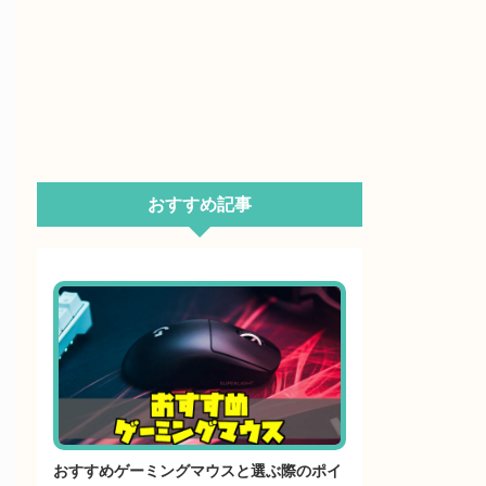
おすすめ記事
おすすめゲーミングマウスと選ぶ際のポイ