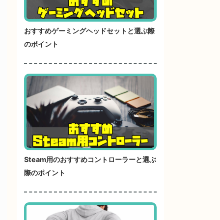
おすすめゲーミングヘッドセットと選ぶ際
のポイント
Steam用のおすすめコントローラーと選ぶ
際のポイント